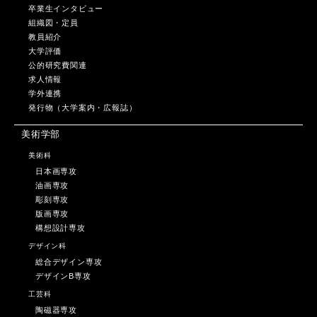
卒業生インタビュー
組織図・定員
教員紹介
大学評価
公的研究費関連
求人情報
学外連携
発行物（大学案内・広報誌）
美術学部
美術科
日本画専攻
油画専攻
彫刻専攻
版画専攻
構想設計専攻
デザイン科
総合デザイン専攻
デザインB専攻
工芸科
陶磁器専攻