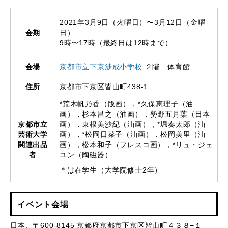
2021年3月9日（火曜日）〜3月12日（金曜
会期
日）
9時〜17時（最終日は12時まで）
会場
京都市立下京渉成小学校
２階 体育館
住所
京都市下京区皆山町438-1
*荒木帆乃香（版画），*久保恵理子（油
画），杉本昌之（油画），勢野五月葉（日本
京都市立
画），東根美沙紀（油画），*堀奏太郎（油
芸術大学
画），*松岡日菜子（油画），松岡美里（油
関連出品
画），松本和子（フレスコ画），*リュ・ジェ
者
ユン（陶磁器）
＊は在学生（大学院修士2年）
イベント会場
日本、〒600-8145 京都府京都市下京区皆山町４３８−１