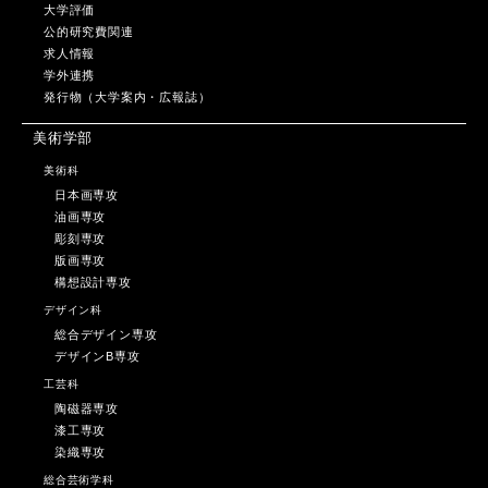
大学評価
公的研究費関連
求人情報
学外連携
発行物（大学案内・広報誌）
美術学部
美術科
日本画専攻
油画専攻
彫刻専攻
版画専攻
構想設計専攻
デザイン科
総合デザイン専攻
デザインB専攻
工芸科
陶磁器専攻
漆工専攻
染織専攻
総合芸術学科