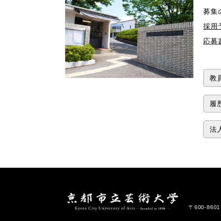
募集
採用
応募
教
履
法
〒600-86