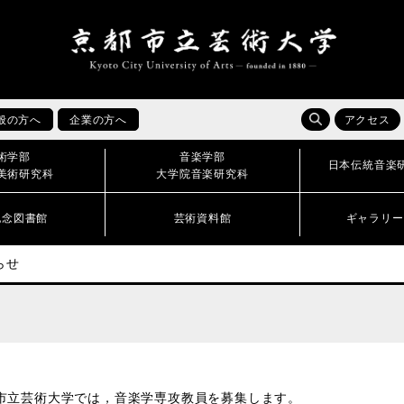
般の方へ
企業の方へ
アクセス
術学部
音楽学部
日本伝統音楽
美術研究科
大学院音楽研究科
記念図書館
芸術資料館
ギャラリー
らせ
市立芸術大学では，音楽学専攻教員を募集します。