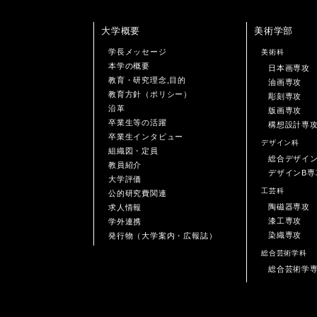
大学概要
美術学部
学長メッセージ
美術科
本学の概要
日本画専攻
教育・研究理念,目的
油画専攻
教育方針（ポリシー）
彫刻専攻
沿革
版画専攻
卒業生等の活躍
構想設計専
卒業生インタビュー
デザイン科
組織図・定員
総合デザイ
教員紹介
デザインB専
大学評価
工芸科
公的研究費関連
陶磁器専攻
求人情報
漆工専攻
学外連携
染織専攻
発行物（大学案内・広報誌）
総合芸術学科
総合芸術学