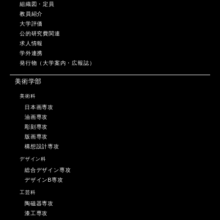
組織図・定員
教員紹介
大学評価
公的研究費関連
求人情報
学外連携
発行物（大学案内・広報誌）
美術学部
美術科
日本画専攻
油画専攻
彫刻専攻
版画専攻
構想設計専攻
デザイン科
総合デザイン専攻
デザインB専攻
工芸科
陶磁器専攻
漆工専攻