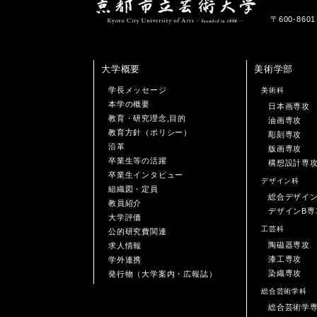
〒600-86
大学概要
美術学部
学長メッセージ
美術科
本学の概要
日本画専攻
教育・研究理念,目的
油画専攻
教育方針（ポリシー）
彫刻専攻
沿革
版画専攻
卒業生等の活躍
構想設計専
卒業生インタビュー
デザイン科
組織図・定員
総合デザイ
教員紹介
デザインB専
大学評価
工芸科
公的研究費関連
陶磁器専攻
求人情報
漆工専攻
学外連携
染織専攻
発行物（大学案内・広報誌）
総合芸術学科
総合芸術学