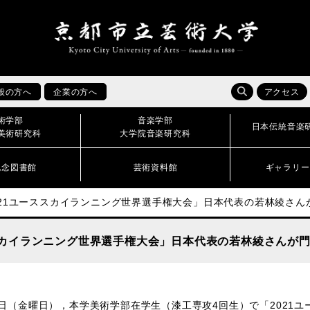
般の方へ
企業の方へ
アクセス
術学部
音楽学部
日本伝統音楽
美術研究科
大学院音楽研究科
記念図書館
芸術資料館
ギャラリー
021ユーススカイランニング世界選手権大会」日本代表の若林綾さ
スカイランニング世界選手権大会」日本代表の若林綾さんが
2日（金曜日），本学美術学部在学生
（漆工専攻4回生）
で「2021