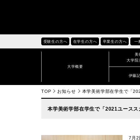
受験生の方へ
在学生の方へ
卒業生の方へ
一
美
大学院
大学概要
伊藤
TOP
お知らせ
本学美術学部在学生で「2
本学美術学部在学生で「2021ユース
7月