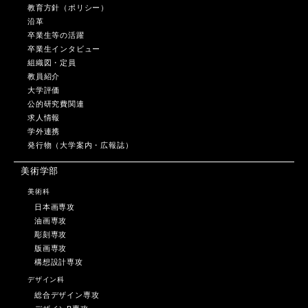
教育方針（ポリシー）
沿革
卒業生等の活躍
卒業生インタビュー
組織図・定員
教員紹介
大学評価
公的研究費関連
求人情報
学外連携
発行物（大学案内・広報誌）
美術学部
美術科
日本画専攻
油画専攻
彫刻専攻
版画専攻
構想設計専攻
デザイン科
総合デザイン専攻