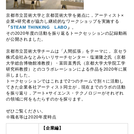
京都市立芸術大学と京都芸術大学を拠点に，アーティスト×
企業×研究者が協力し継続的なワークショップを実施する
「
STEAM THINKING LABO
」
。
その2020年度の活動を振り返るトークセッションの記録動画
が公開されました。
京都市立芸術大学チームは「人間拡張」をテーマに， 京セラ
株式会社みなとみらいリサーチセンター・塩瀬隆之氏（京都
大学総合博物館准教授）・富田直秀氏（京都大学大学院工学
研究科教授）とのコラボレーションによる作品を2020年に展
示しました。
トークセッションではこれまで2つのチームで別々に活動し
てきた企業各社アーティスト同士が，現在までのラボの活動
を振り返り，アート×サイエンス・テクノロジーがそれぞれ
の領域に何をもたらすのかを探ります。
ぜひご覧ください。
※職名等は2020年度時点
【企業編】