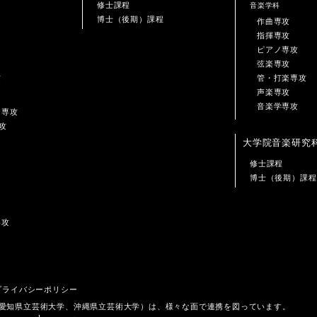
修士課程
音楽学科
博士（後期）課程
作曲専攻
指揮専攻
ピアノ専攻
弦楽専攻
攻
管・打楽専攻
声楽専攻
音楽学専攻
ン専攻
攻
大学院音楽研究
修士課程
博士（後期）課程
専攻
プライバシーポリシー
、愛知県立芸術大学、沖縄県立芸術大学）は、様々な面で連携を図っています。