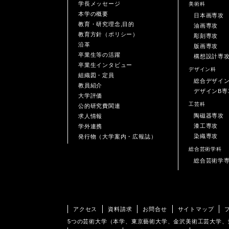
学長メッセージ
美術科
本学の概要
日本画専攻
教育・研究理念,目的
油画専攻
教育方針（ポリシー）
彫刻専攻
沿革
版画専攻
卒業生等の活躍
構想設計専
卒業生インタビュー
デザイン科
組織図・定員
総合デザイ
教員紹介
デザインB専
大学評価
工芸科
公的研究費関連
陶磁器専攻
求人情報
漆工専攻
学外連携
染織専攻
発行物（大学案内・広報誌）
総合芸術学科
総合芸術学
アクセス
資料請求
お問合せ
サイトマップ
5つの芸術大学（本学、東京藝術大学、金沢美術工芸大学