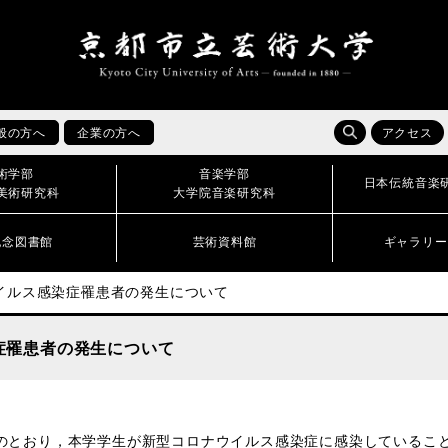
般の方へ
企業の方へ
アクセス
術学部
音楽学部
日本伝統音楽
美術研究科
大学院音楽研究科
記念図書館
芸術資料館
ギャラリー
イルス感染症罹患者の発生について
症罹患者の発生について
のとおり，本学学生が新型コロナウイルス感染症に感染しているこ