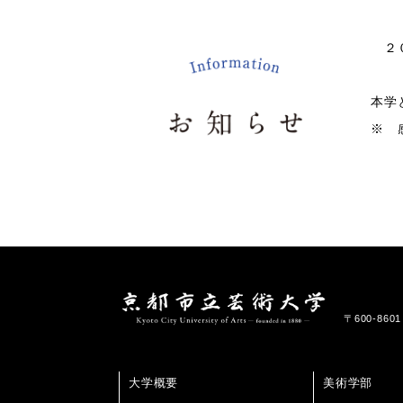
２０
本学
※ 
〒600-86
大学概要
美術学部