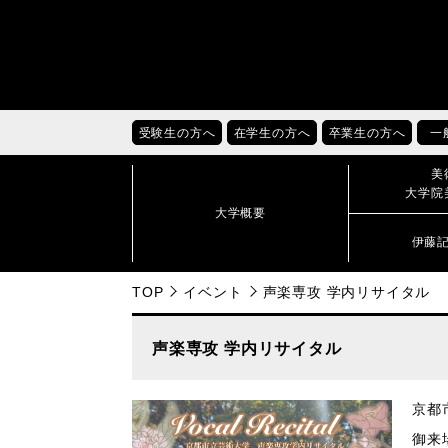
受験生の方へ
在学生の方へ
卒業生の方へ
一
美
大学院
大学概要
伊藤
TOP
イベント
声楽専攻 学内リサイタル
声楽専攻 学内リサイタル
京都
御来