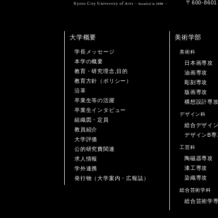
〒600-86
大学概要
美術学部
学長メッセージ
美術科
本学の概要
日本画専攻
教育・研究理念,目的
油画専攻
教育方針（ポリシー）
彫刻専攻
沿革
版画専攻
卒業生等の活躍
構想設計専
卒業生インタビュー
デザイン科
組織図・定員
総合デザイ
教員紹介
デザインB専
大学評価
工芸科
公的研究費関連
陶磁器専攻
求人情報
漆工専攻
学外連携
染織専攻
発行物（大学案内・広報誌）
総合芸術学科
総合芸術学