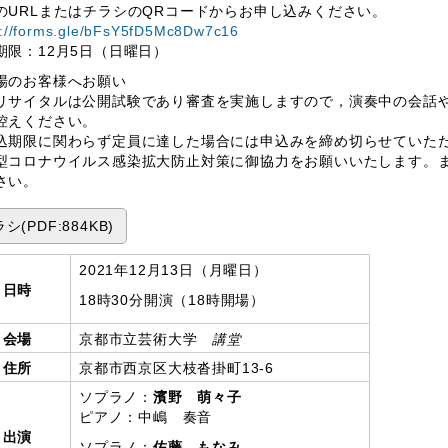
のURLまたはチラシのQRコードからお申し込みください。
s://forms.gle/bFsY5fD5Mc8Dw7c16
期限：12月5日（日曜日）
場のお客様へお願い
リサイタルは公開試験であり審査を実施しますので，演奏中の会話
控えください。
込期限に関わらず定員に達した場合には申込みを締め切らせていた
型コロナウイルス感染拡大防止対策に御協力をお願いいたします。
さい。
シ(PDF:884KB)
2021年12月13日（月曜日）
日時
18時30分開演（18時開場）
会場
京都市立芸術大学
講堂
住所
京都市西京区大枝沓掛町13-6
ソプラノ：
濱野 萌々子
ピアノ：中嶋 奏音
出演
ソプラノ：
佐藤 もなみ