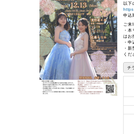
以下
http
申込
ご来
・本
はお
・申
・新
くだ
チラ