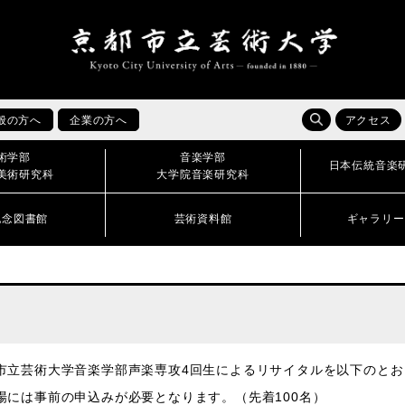
般の方へ
企業の方へ
アクセス
術学部
音楽学部
日本伝統音楽
美術研究科
大学院音楽研究科
記念図書館
芸術資料館
ギャラリー
市立芸術大学音楽学部声楽専攻4回生によるリサイタルを以下のとお
場には事前の申込みが必要となります。（先着100名）