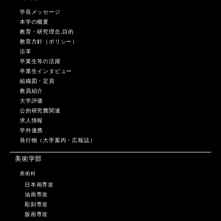
学長メッセージ
本学の概要
教育・研究理念,目的
教育方針（ポリシー）
沿革
卒業生等の活躍
卒業生インタビュー
組織図・定員
教員紹介
大学評価
公的研究費関連
求人情報
学外連携
発行物（大学案内・広報誌）
美術学部
美術科
日本画専攻
油画専攻
彫刻専攻
版画専攻