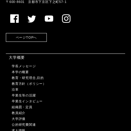
〒600-8601 京都市下京区下之町57-1
ページTOPへ
大学概要
学長メッセージ
本学の概要
教育・研究理念,目的
教育方針（ポリシー）
沿革
卒業生等の活躍
卒業生インタビュー
組織図・定員
教員紹介
大学評価
公的研究費関連
求人情報