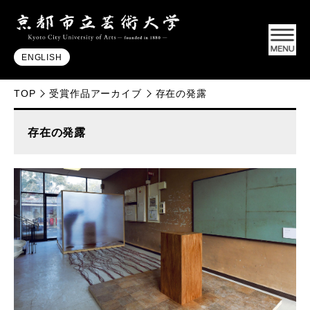
ENGLISH
TOP
受賞作品アーカイブ
存在の発露
存在の発露