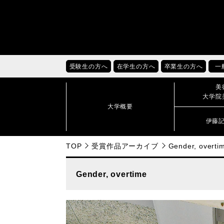
受験生の方へ
在学生の方へ
卒業生の方へ
一
美
大学院
大学概要
伊藤
TOP
受賞作品アーカイブ
Gender, overti
Gender, overtime