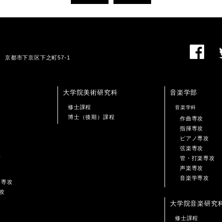
01 京都市下京区下之町57-1
大学院美術研究科
音楽学部
修士課程
音楽学科
博士（後期）課程
作曲専攻
指揮専攻
ピアノ専攻
弦楽専攻
攻
管・打楽専攻
声楽専攻
音楽学専攻
ン専攻
攻
大学院音楽研究
修士課程