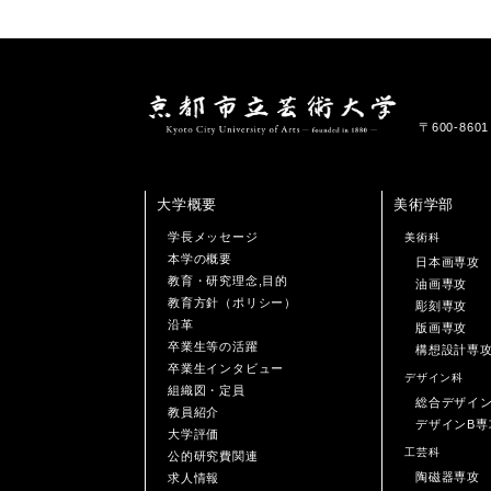
〒600-86
大学概要
美術学部
学長メッセージ
美術科
本学の概要
日本画専攻
教育・研究理念,目的
油画専攻
教育方針（ポリシー）
彫刻専攻
沿革
版画専攻
卒業生等の活躍
構想設計専
卒業生インタビュー
デザイン科
組織図・定員
総合デザイ
教員紹介
デザインB専
大学評価
工芸科
公的研究費関連
陶磁器専攻
求人情報