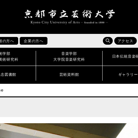
般の方へ
企業の方へ
アクセス
術学部
音楽学部
日本伝統音楽
美術研究科
大学院音楽研究科
記念図書館
芸術資料館
ギャラリー
me