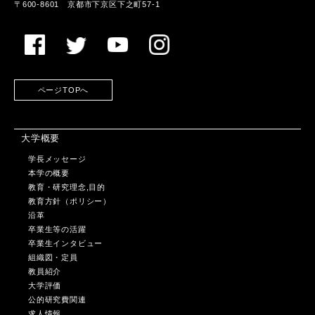
〒600-8601 京都市下京区下之町57-1
ページTOPへ
大学概要
学長メッセージ
本学の概要
教育・研究理念,目的
教育方針（ポリシー）
沿革
卒業生等の活躍
卒業生インタビュー
組織図・定員
教員紹介
大学評価
公的研究費関連
求人情報