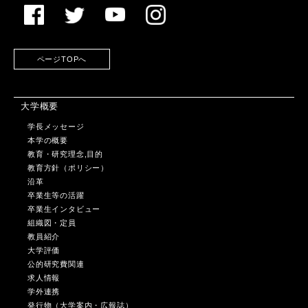
ページTOPへ
大学概要
学長メッセージ
本学の概要
教育・研究理念,目的
教育方針（ポリシー）
沿革
卒業生等の活躍
卒業生インタビュー
組織図・定員
教員紹介
大学評価
公的研究費関連
求人情報
学外連携
発行物（大学案内・広報誌）