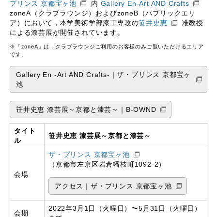
プリンス 京都宝ヶ池
内
Gallery En-Art AND Crafts
zoneA（クラブラウンジ）およびzoneB（パブリックエリ
ア）において，本学美術学部漆工専攻の
笹井史恵
准教授
による漆芸展が開催されています。
※「zoneA」は，クラブラウンジご利用のお客様のみご覧いただけるエリア
です。
Gallery En -Art AND Crafts-｜ザ・プリンス 京都宝ヶ
池
笹井史恵 漆芸展～京都と漆芸～｜B-OWND
タイト
笹井史恵 漆芸展～京都と漆芸～
ル
ザ・プリンス 京都宝ヶ池
（京都市左京区岩倉幡枝町1092-2）
会場
アクセス｜ザ・プリンス 京都宝ヶ池
2022年3月1日（火曜日）〜5月31日（火曜日）
会期