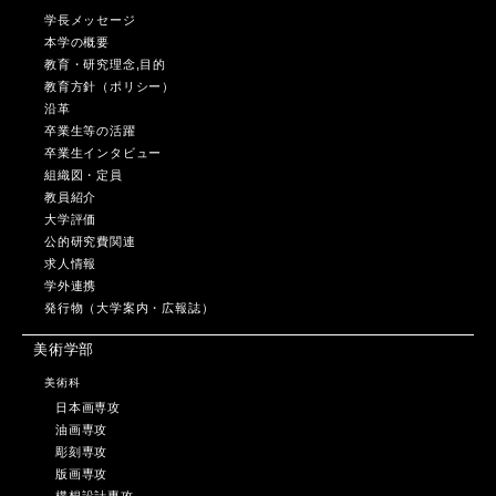
学長メッセージ
本学の概要
教育・研究理念,目的
教育方針（ポリシー）
沿革
卒業生等の活躍
卒業生インタビュー
組織図・定員
教員紹介
大学評価
公的研究費関連
求人情報
学外連携
発行物（大学案内・広報誌）
美術学部
美術科
日本画専攻
油画専攻
彫刻専攻
版画専攻