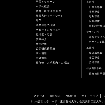
学長メッセージ
美術科
本学の概要
日本画専攻
教育・研究理念,目的
油画専攻
教育方針（ポリシー）
彫刻専攻
沿革
版画専攻
卒業生等の活躍
構想設計専
卒業生インタビュー
デザイン科
組織図・定員
総合デザイ
教員紹介
デザインB専
大学評価
工芸科
公的研究費関連
陶磁器専攻
求人情報
漆工専攻
学外連携
染織専攻
発行物（大学案内・広報誌）
総合芸術学科
総合芸術学
アクセス
資料請求
お問合せ
サイトマップ
5つの芸術大学（本学、東京藝術大学、金沢美術工芸大学