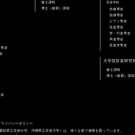
修士課程
音楽学科
博士（後期）課程
作曲専攻
指揮専攻
ピアノ専攻
弦楽専攻
攻
管・打楽専攻
声楽専攻
音楽学専攻
ン専攻
攻
大学院音楽研究
修士課程
博士（後期）課程
専攻
プライバシーポリシー
、愛知県立芸術大学、沖縄県立芸術大学）は、様々な面で連携を図っています。