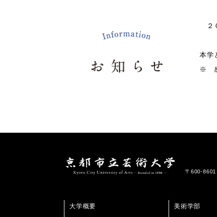
２０
本学
※ 
〒600-86
大学概要
美術学部