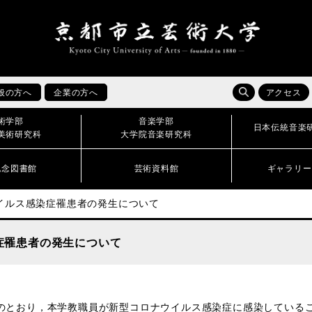
般の方へ
企業の方へ
アクセス
術学部
音楽学部
日本伝統音楽
美術研究科
大学院音楽研究科
記念図書館
芸術資料館
ギャラリー
イルス感染症罹患者の発生について
症罹患者の発生について
のとおり，本学教職員が新型コロナウイルス感染症に感染している