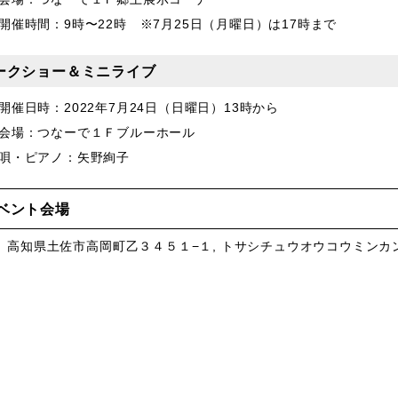
開催時間：9時〜22時 ※7月25日（月曜日）は17時まで
ークショー＆ミニライブ
開催日時：2022年7月24日（日曜日）13時から
会場：つなーで１Ｆブルーホール
唄・ピアノ：矢野絢子
ベント会場
、高知県土佐市高岡町乙３４５１−１, トサシチュウオウコウミンカ