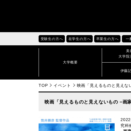
受験生の方へ
在学生の方へ
卒業生の方へ
一
美
大学院
大学概要
伊藤
TOP
イベント
映画「見えるものと見えない
映画「見えるものと見えないもの −画
20
究科