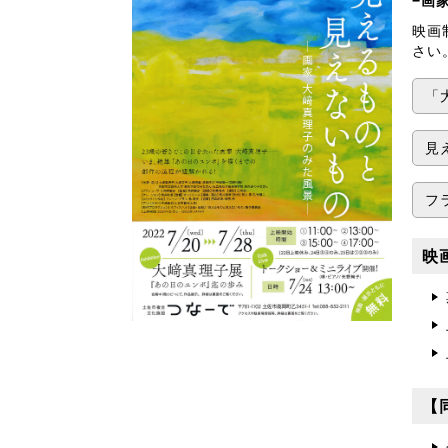
−画
映画
さい
「
見
フ
映
【