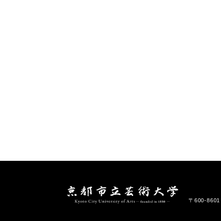
〒600-86