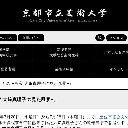
般の方へ
企業の方へ
アクセス
術学部
音楽学部
日本伝統音楽
美術研究科
大学院音楽研究科
記念図書館
芸術資料館
ギャラリー
もの −画家 大﨑真理子の見た風景−」
家 大﨑真理子の見た風景−」
22年7月20日（水曜日）から7月28日（木曜日）まで、
土佐市複合文
修士課程在学中に他界された大﨑真理子さんの遺作展までを追うド