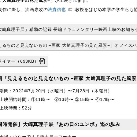
家 大﨑真理子の見た風景−」
が上映されます。
制作に際し、油画専攻の
法貴信也
教授をはじめ本学の学生らも
。
大崎真理子展」感動の記録 長編ドキュメンタリー映画上映のお知ら
えるものと見えないもの −画家 大﨑真理子の見た風景−｜オフィス
ライヤー（693KB）
画「見えるものと見えないもの −画家 大﨑真理子の見た風景
期間：2022年7月20日（水曜日）〜7月28日（木曜日）
上映開始時間：①11時〜 ②13時〜 ③15時〜 ④17時〜
上映時間：52分
同時開催】大崎真理子展『あの日のユンボ』迄の歩み
会場：つなーで１Ｆ郷土展示コーナー