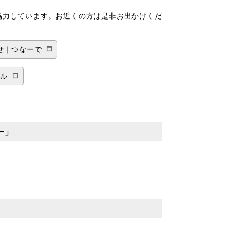
協力しています。お近くの方は是非お出かけくだ
せ｜つなーで
ハル
−」