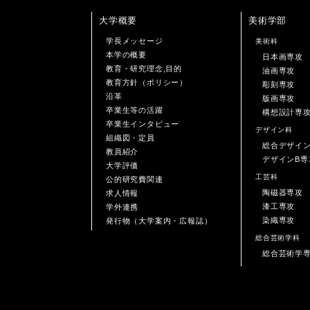
大学概要
美術学部
学長メッセージ
美術科
本学の概要
日本画専攻
教育・研究理念,目的
油画専攻
教育方針（ポリシー）
彫刻専攻
沿革
版画専攻
卒業生等の活躍
構想設計専
卒業生インタビュー
デザイン科
組織図・定員
総合デザイ
教員紹介
デザインB専
大学評価
工芸科
公的研究費関連
陶磁器専攻
求人情報
漆工専攻
学外連携
染織専攻
発行物（大学案内・広報誌）
総合芸術学科
総合芸術学