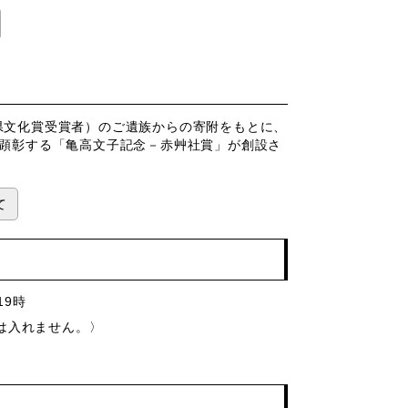
県文化賞受賞者）のご遺族からの寄附をもとに、
を顕彰する「亀高文子記念－赤艸社賞」が創設さ
て
19時
は入れません。〉