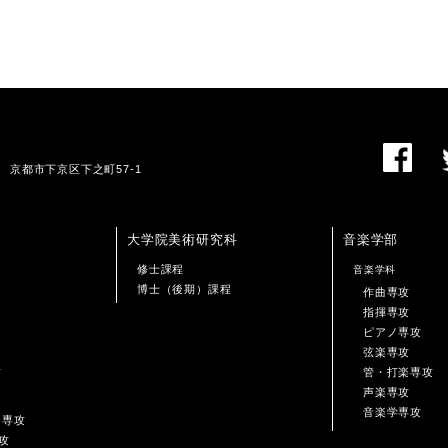
01 京都市下京区下之町57-1
大学院美術研究科
音楽学部
修士課程
音楽学科
博士（後期）課程
作曲専攻
指揮専攻
ピアノ専攻
弦楽専攻
攻
管・打楽専攻
声楽専攻
音楽学専攻
ン専攻
攻