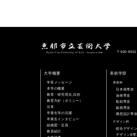
〒600-86
大学概要
美術学部
学長メッセージ
美術科
本学の概要
日本画専攻
教育・研究理念,目的
油画専攻
教育方針（ポリシー）
彫刻専攻
沿革
版画専攻
卒業生等の活躍
構想設計専
卒業生インタビュー
デザイン科
組織図・定員
総合デザイ
教員紹介
デザインB専