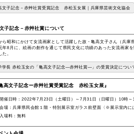
高文子記念－赤艸社賞受賞記念 赤松玉女展｜兵庫県芸術文化協会
文子記念－赤艸社賞について
から昭和にかけて女流画家として活躍した故・亀高文子さん（兵庫
元年8月に、絵画の創作を通じて県民文化に功績のあった女流画家
した。
学学長 赤松玉女の「亀高文子記念―赤艸社賞―」の受賞決定につい
亀高文子記念ー赤艸社賞受賞記念 赤松玉女展』
開催日時：2022年7月23日（土曜日）～7月31日（日曜日）10時～
会場：兵庫県民会館１階・特別展示室ガラス前壁面〈※展示室内に
入場料：無料
ベント会場