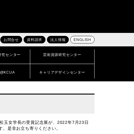
お問合せ
資料請求
法人情報
ENGLISH
研究センター
芸術資源研究センター
@KCUA
キャリアデザインセンター
玉女学長の受賞記念展が、2022年7月23日
ます。是非お立ち寄りください。