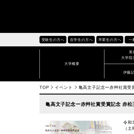
受験生の方へ
在学生の方へ
卒業生の方へ
一
美
大学院
大学概要
伊藤
TOP
イベント
亀高文子記念ー赤艸社賞受
亀高文子記念ー赤艸社賞受賞記念 赤松
令和
（土