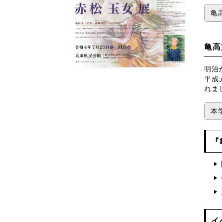
亀
亀高
明治
平成
れま
本
『
イ