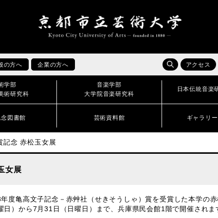
般の方へ
企業の方へ
アクセス
術学部
音楽学部
日本伝統音楽
美術研究科
大学院音楽研究科
記念図書館
芸術資料館
ギャラリー
賞記念 赤松玉女展
玉女展
3年度亀高文子記念－赤艸社（せきそうしゃ）賞を受賞した本学の赤松
曜日）から7月31日（日曜日）まで、兵庫県民会館1階で開催され