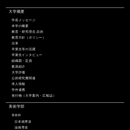
大学概要
学長メッセージ
本学の概要
教育・研究理念,目的
教育方針（ポリシー）
沿革
卒業生等の活躍
卒業生インタビュー
組織図・定員
教員紹介
大学評価
公的研究費関連
求人情報
学外連携
発行物（大学案内・広報誌）
美術学部
美術科
日本画専攻
油画専攻