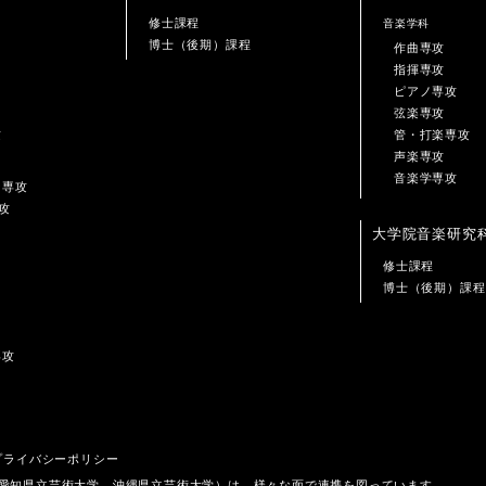
修士課程
音楽学科
博士（後期）課程
作曲専攻
指揮専攻
ピアノ専攻
弦楽専攻
攻
管・打楽専攻
声楽専攻
音楽学専攻
ン専攻
攻
大学院音楽研究
修士課程
博士（後期）課程
専攻
プライバシーポリシー
、愛知県立芸術大学、沖縄県立芸術大学）は、様々な面で連携を図っています。