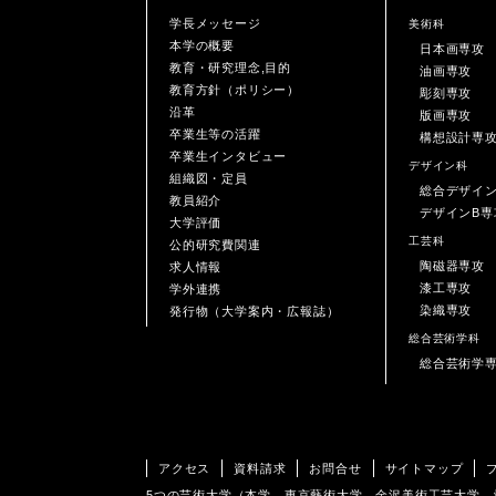
学長メッセージ
美術科
本学の概要
日本画専攻
教育・研究理念,目的
油画専攻
教育方針（ポリシー）
彫刻専攻
沿革
版画専攻
卒業生等の活躍
構想設計専
卒業生インタビュー
デザイン科
組織図・定員
総合デザイ
教員紹介
デザインB専
大学評価
工芸科
公的研究費関連
陶磁器専攻
求人情報
漆工専攻
学外連携
染織専攻
発行物（大学案内・広報誌）
総合芸術学科
総合芸術学
アクセス
資料請求
お問合せ
サイトマップ
5つの芸術大学（本学、東京藝術大学、金沢美術工芸大学