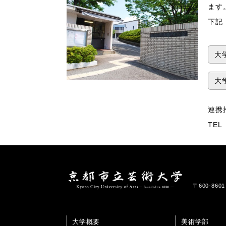
ま
下記
大
大
連携
TEL 
〒600-86
大学概要
美術学部