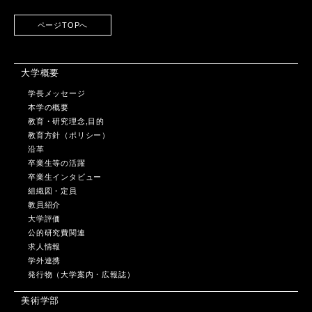
ページTOPへ
大学概要
学長メッセージ
本学の概要
教育・研究理念,目的
教育方針（ポリシー）
沿革
卒業生等の活躍
卒業生インタビュー
組織図・定員
教員紹介
大学評価
公的研究費関連
求人情報
学外連携
発行物（大学案内・広報誌）
美術学部