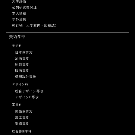
大学評価
公的研究費関連
求人情報
学外連携
発行物（大学案内・広報誌）
美術学部
美術科
日本画専攻
油画専攻
彫刻専攻
版画専攻
構想設計専攻
デザイン科
総合デザイン専攻
デザインB専攻
工芸科
陶磁器専攻
漆工専攻
染織専攻
総合芸術学科