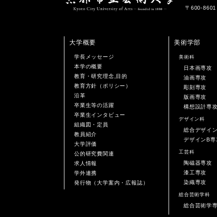
〒600-86
大学概要
美術学部
学長メッセージ
美術科
本学の概要
日本画専攻
教育・研究理念,目的
油画専攻
教育方針（ポリシー）
彫刻専攻
沿革
版画専攻
卒業生等の活躍
構想設計専
卒業生インタビュー
デザイン科
組織図・定員
総合デザイ
教員紹介
デザインB専
大学評価
工芸科
公的研究費関連
陶磁器専攻
求人情報
漆工専攻
学外連携
染織専攻
発行物（大学案内・広報誌）
総合芸術学科
総合芸術学