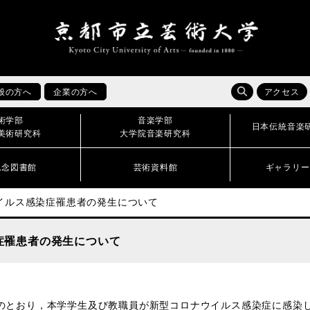
般の方へ
企業の方へ
アクセス
術学部
音楽学部
日本伝統音楽
美術研究科
大学院音楽研究科
記念図書館
芸術資料館
ギャラリー
イルス感染症罹患者の発生について
症罹患者の発生について
のとおり，本学学生及び教職員が新型コロナウイルス感染症に感染