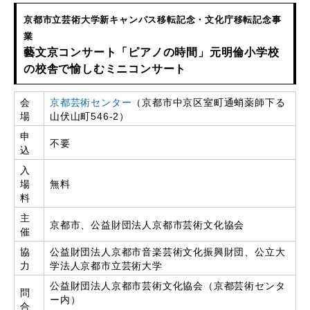
京都市立芸術大学新キャンパス移転記念・文化庁移転記念事
業
藝文京コンサート「ピアノの時間」元明倫小学校
の校舎で愉しむミニコンサート
会
京都芸術センター
（
京都市中京区室町通蛸薬師下る
場
山伏山町546-2）
申
不要
込
入
場
無料
料
主
京都市、公益財団法人京都市芸術文化協会
催
協
公益財団法人京都市音楽芸術文化振興財団、公立大
力
学法人京都市立芸術大学
公益財団法人京都市芸術文化協会（京都芸術センタ
問
ー内）
合