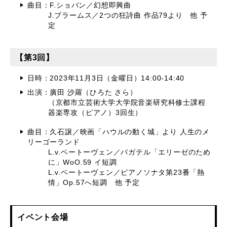
曲目：F.ショパン／幻想即興曲
J.ブラームス／2つの狂詩曲 作品79より 他 予
定
【第3回】
日時：2023年11月3日（金曜日）14:00-14:40
出演：廣田 沙羅（ひろた さら）
（京都市立芸術大学大学院音楽研究科修士課程
器楽専攻（ピアノ）3回生）
曲目：久石譲／映画「ハウルの動く城」より 人生のメ
リーゴーランド
L.v.ベートーヴェン／バガテル「エリーゼのため
に」WoO.59 イ短調
L.v.ベートーヴェン／ピアノソナタ第23番「熱
情」Op.57へ短調 他 予定
イベント会場