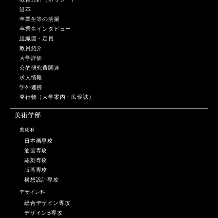
沿革
卒業生等の活躍
卒業生インタビュー
組織図・定員
教員紹介
大学評価
公的研究費関連
求人情報
学外連携
発行物（大学案内・広報誌）
美術学部
美術科
日本画専攻
油画専攻
彫刻専攻
版画専攻
構想設計専攻
デザイン科
総合デザイン専攻
デザインB専攻