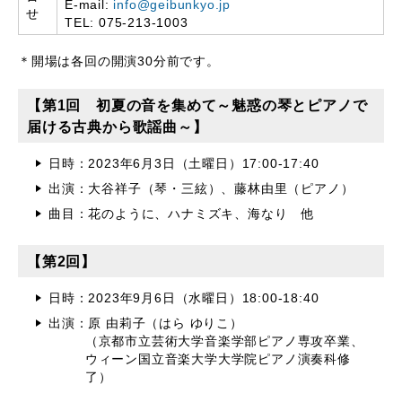
E-mail:
info@geibunkyo.jp
せ
TEL: 075-213-1003
＊開場は各回の開演30分前です。
【第1回 初夏の音を集めて～魅惑の琴とピアノで
届ける古典から歌謡曲～】
日時：2023年6月3日（土曜日）17:00-17:40
出演：大谷祥子（琴・三絃）、藤林由里（ピアノ）
曲目：花のように、ハナミズキ、海なり 他
【第2回】
日時：2023年9月6日（水曜日）18:00-18:40
出演：原 由莉子（はら ゆりこ）
（京都市立芸術大学音楽学部ピアノ専攻卒業、
ウィーン国立音楽大学大学院ピアノ演奏科修
了）