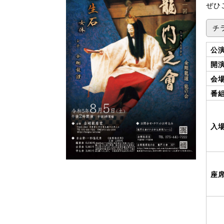
ぜひ
チ
公
開
会
番
入
座