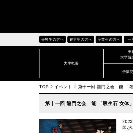
受験生の方へ
在学生の方へ
卒業生の方へ
一
美
大学院
大学概要
伊藤
TOP
イベント
第十一回 龍門之会 能 「
第十一回 龍門之会 能 「殺生石 女体
20
師が