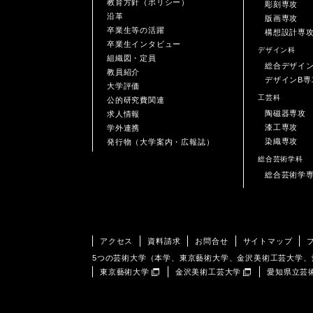
教育方針（ポリシー）
彫刻専攻
沿革
版画専攻
卒業生等の活躍
構想設計専
卒業生インタビュー
デザイン科
組織図・定員
総合デザイ
教員紹介
デザインB専
大学評価
工芸科
公的研究費関連
陶磁器専攻
求人情報
漆工専攻
学外連携
染織専攻
発行物（大学案内・広報誌）
総合芸術学科
総合芸術学
アクセス
資料請求
お問合せ
サイトマップ
5つの芸術大学（本学、東京藝術大学、金沢美術工芸大学
東京藝術大学
金沢美術工芸大学
愛知県立芸