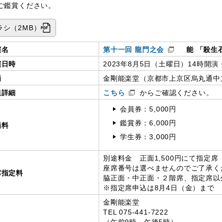
ご鑑賞ください。
ラシ（2MB）
演名
第十一回 龍門之会
能 「殺生石
演日時
2023年8月5日（土曜日）14時開演
場
金剛能楽堂（京都市上京区烏丸通中
組詳細
こちら
からご確認ください。
会員券：5,000円
鑑賞券：6,000円
場料
学生券：3,000円
別途料金 正面1,500円にて指定席
座席番号は選べませんのでご了承く
席指定料
脇正面・中正面・２階席、指定席以
※指定席申込は8月4日（金）まで
金剛能楽堂
TEL 075-441-7222