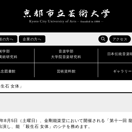
般の方へ
企業の方へ
アクセス
術学部
音楽学部
日本伝統音楽
美術研究科
大学院音楽研究科
記念図書館
芸術資料館
ギャラリー
殺生石 女体」
」
23年8月5日（土曜日）、金剛能楽堂において開催される「第十一回 
出演し、能 「殺生石 女体」のシテを務めます。