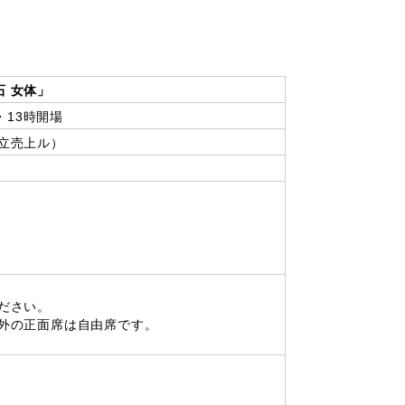
 女体」
・13時開場
立売上ル）
ださい。
外の正面席は自由席です。