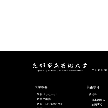
〒600-86
大学概要
美術学部
学長メッセージ
美術科
本学の概要
日本画専攻
教育・研究理念,目的
油画専攻