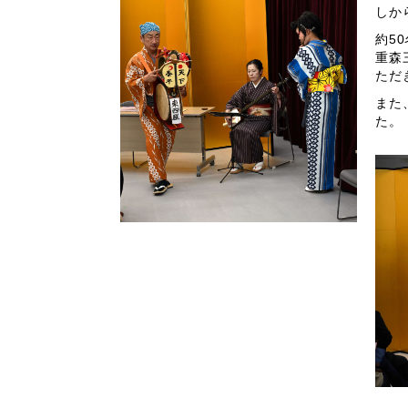
しか
約5
重森
ただ
また
た。