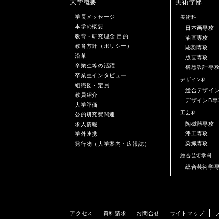
大学概要
美術学部
学長メッセージ
美術科
本学の概要
日本画専攻
教育・研究理念,目的
油画専攻
教育方針（ポリシー）
彫刻専攻
沿革
版画専攻
卒業生等の活躍
構想設計専
卒業生インタビュー
デザイン科
組織図・定員
総合デザイ
教員紹介
デザインB専
大学評価
工芸科
公的研究費関連
陶磁器専攻
求人情報
漆工専攻
学外連携
染織専攻
発行物（大学案内・広報誌）
総合芸術学科
総合芸術学
アクセス
資料請求
お問合せ
サイトマップ