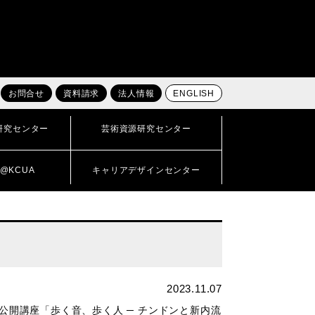
お問合せ
資料請求
法人情報
ENGLISH
研究センター
芸術資源研究センター
@KCUA
キャリアデザインセンター
2023.11.07
公開講座「歩く音、歩く人 ─ チンドンと新内流