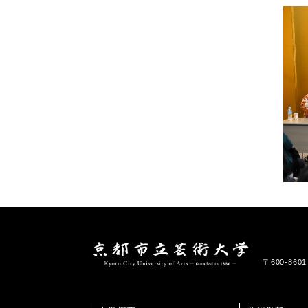
〒600-86