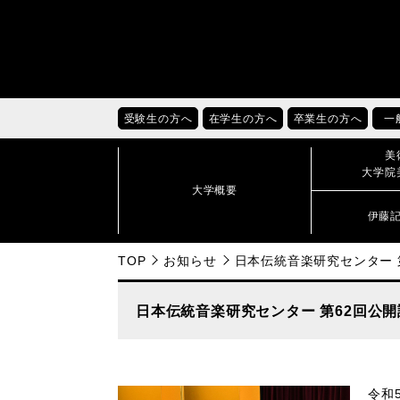
受験生の方へ
在学生の方へ
卒業生の方へ
一
美
大学院
大学概要
伊藤
TOP
お知らせ
日本伝統音楽研究センター 
日本伝統音楽研究センター 第62回公
令和