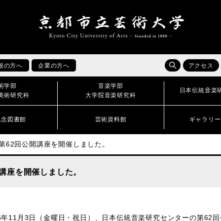
般の方へ
企業の方へ
アクセス
術学部
音楽学部
日本伝統音楽
美術研究科
大学院音楽研究科
記念図書館
芸術資料館
ギャラリー
第62回公開講座を開催しました。
開講座を開催しました。
5年11月3日（金曜日・祝日）、日本伝統音楽研究センターの第62回