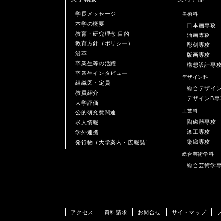
学長メッセージ
美術科
本学の概要
日本画専攻
教育・研究理念,目的
油画専攻
教育方針（ポリシー）
彫刻専攻
沿革
版画専攻
卒業生等の活躍
構想設計専
卒業生インタビュー
デザイン科
組織図・定員
総合デザイ
教員紹介
デザインB専
大学評価
工芸科
公的研究費関連
陶磁器専攻
求人情報
漆工専攻
学外連携
染織専攻
発行物（大学案内・広報誌）
総合芸術学科
総合芸術学
アクセス
資料請求
お問合せ
サイトマップ