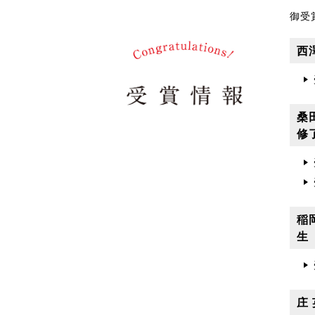
御受
西
桑
修
稲
生
庄