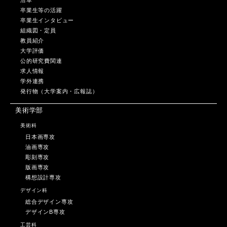
卒業生等の活躍
卒業生インタビュー
組織図・定員
教員紹介
大学評価
公的研究費関連
求人情報
学外連携
発行物（大学案内・広報誌）
美術学部
美術科
日本画専攻
油画専攻
彫刻専攻
版画専攻
構想設計専攻
デザイン科
総合デザイン専攻
デザインB専攻
工芸科