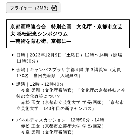
フライヤー（3MB）
京都画廊連合会 特別企画 文化庁・京都市立芸
大 移転記念シンポジウム
―芸術を育む街、京都に―
日時｜2023年12月9日（土曜日）12時〜14時（開場
11時30分）
会場｜キャンパスプラザ京都４階 第３講義室（定員
170名、当日先着順、入場無料）
講演｜12時～12時40分
今泉 柔剛（文化庁審議官）「文化庁の京都移転と今
後の文化政策について」
赤松 玉女（京都市立芸術大学 学長/画家）「京都市
立芸術大学 143年目の新キャンパス」
パネルディスカッション｜12時50分～14時
赤松 玉女（京都市立芸術大学 学長/画家）
今泉 柔剛（文化庁審議官）