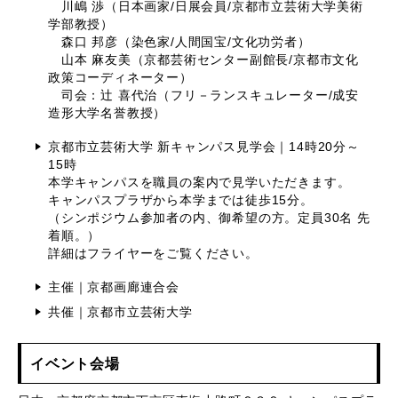
川嶋 渉（日本画家/日展会員/京都市立芸術大学美術
学部教授）
森口 邦彦（染色家/人間国宝/文化功労者）
山本 麻友美（京都芸術センター副館長/京都市文化
政策コーディネーター）
司会：辻 喜代治（フリ－ランスキュレーター/成安
造形大学名誉教授）
京都市立芸術大学 新キャンパス見学会｜14時20分～
15時
本学キャンパスを職員の案内で見学いただきます。
キャンパスプラザから本学までは徒歩15分。
（シンポジウム参加者の内、御希望の方。定員30名 先
着順。）
詳細はフライヤーをご覧ください。
主催｜京都画廊連合会
共催｜京都市立芸術大学
イベント会場