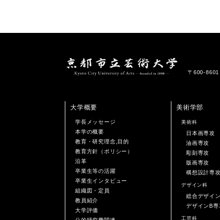
〒600-86
大学概要
美術学部
学長メッセージ
美術科
本学の概要
日本画専攻
教育・研究理念,目的
油画専攻
教育方針（ポリシー）
彫刻専攻
沿革
版画専攻
卒業生等の活躍
構想設計専
卒業生インタビュー
デザイン科
組織図・定員
総合デザイ
教員紹介
デザインB専
大学評価
工芸科
公的研究費関連