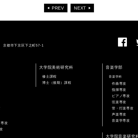
PREV
NEXT
01 京都市下京区下之町57-1
大学院美術研究科
音楽学部
修士課程
音楽学科
博士（後期）課程
作曲専攻
指揮専攻
ピアノ専攻
弦楽専攻
攻
管・打楽専攻
声楽専攻
音楽学専攻
ン専攻
攻
大学院音楽研究