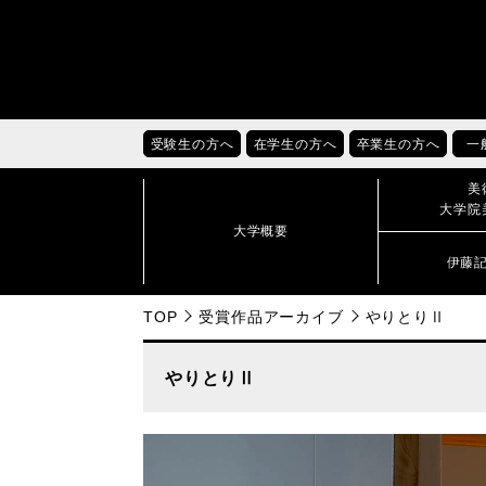
受験生の方へ
在学生の方へ
卒業生の方へ
一
美
大学院
大学概要
伊藤
TOP
受賞作品アーカイブ
やりとりⅡ
やりとりⅡ