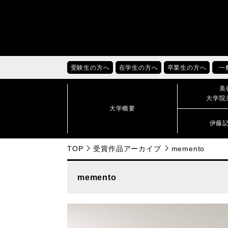
受験生の方へ
在学生の方へ
卒業生の方へ
一
美
大学院
大学概要
伊藤
TOP
受賞作品アーカイブ
memento
memento