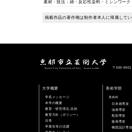
素材・技法：綿・反応性染料・ミシンワーク
掲載作品の著作権は制作者本人に帰属して
〒600-86
大学概要
美術学部
学長メッセージ
美術科
本学の概要
日本画専攻
教育・研究理念,目的
油画専攻
教育方針（ポリシー）
彫刻専攻
沿革
版画専攻
卒業生等の活躍
構想設計専