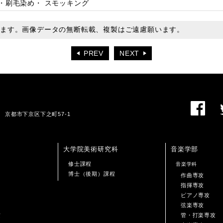
・刷毛染め・ スモッキング
います。画像データの無断転載、複製はご遠慮願います。
PREV
NEXT
01 京都市下京区下之町57-1
大学院美術研究科
音楽学部
修士課程
音楽学科
博士（後期）課程
作曲専攻
指揮専攻
ピアノ専攻
弦楽専攻
攻
管・打楽専攻