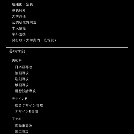
組織図・定員
教員紹介
大学評価
公的研究費関連
求人情報
学外連携
発行物（大学案内・広報誌）
美術学部
美術科
日本画専攻
油画専攻
彫刻専攻
版画専攻
構想設計専攻
デザイン科
総合デザイン専攻
デザインB専攻
工芸科
陶磁器専攻
漆工専攻