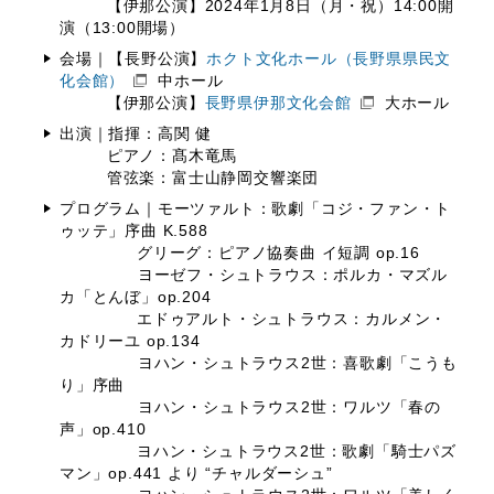
【伊那公演】2024年1月8日（月・祝）14:00開
演（13:00開場）
会場｜【長野公演】
ホクト文化ホール（長野県県民文
化会館）
中ホール
【伊那公演】
長野県伊那文化会館
大ホール
出演｜指揮：高関 健
ピアノ：髙木竜馬
管弦楽：富士山静岡交響楽団
プログラム｜モーツァルト：歌劇「コジ・ファン・ト
ゥッテ」序曲 K.588
グリーグ：ピアノ協奏曲 イ短調 op.16
︎ヨーゼフ・シュトラウス：ポルカ・マズル
カ「とんぼ」op.204
エドゥアルト・シュトラウス：カルメン・
カドリーユ op.134
︎ヨハン・シュトラウス2世：喜歌劇「こうも
り」序曲
︎︎ヨハン・シュトラウス2世：ワルツ「春の
声」op.410
ヨハン・シュトラウス2世：歌劇「騎士パズ
マン」op.441 より “チャルダーシュ”