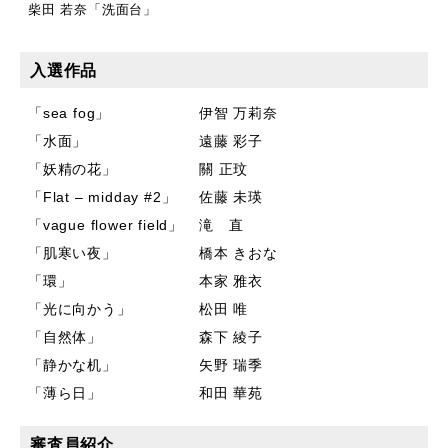
柴田 若奈「洗面台」
入選作品
「sea fog」
伊智 万莉奈
「水面」
遠藤 彩子
「妖精の花」
關 正玟
「Flat – midday #2」
佐藤 未瑛
「vague flower field」
滝 直
「肌寒い夜」
橋本 きおな
「環」
本家 雅衣
「光に向かう」
松田 唯
「自然体」
森下 綾子
「静かな机」
矢野 瑞季
「薄ら日」
和田 華苑
審査員紹介