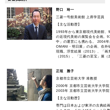
野口
三菱一号館美術館 上席学芸員
【主な活動歴】
1993年から東京都現代美術館
の近現代美術の展覧会を企画。97年
中」の運営にも携わる。 200
OMANI・明日展」の企画、在外
現職。浮世絵展（2013）、「画
（2015）、「三菱の至宝」展（
正垣 雅子
京都市立芸術大学 准教授
2000年 京都市立芸術大学大学
2003年 京都市立芸術大学大学
【主な活動歴】
専門は日本および東洋の古典絵