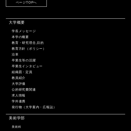
ページTOPへ
大学概要
学長メッセージ
本学の概要
教育・研究理念,目的
教育方針（ポリシー）
沿革
卒業生等の活躍
卒業生インタビュー
組織図・定員
教員紹介
大学評価
公的研究費関連
求人情報
学外連携
発行物（大学案内・広報誌）
美術学部
美術科