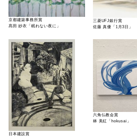
京都建築事務所賞
三菱UFJ銀行賞
髙田 紗衣「眠れない夜に」
佐藤 真優「1月3日」
六角仏教会賞
林 美紅「hokusai」
日本建設賞