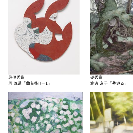
最優秀賞
優秀賞
周 逸喬「蘭花指IIー1」
渡邊 京子「夢巡る」