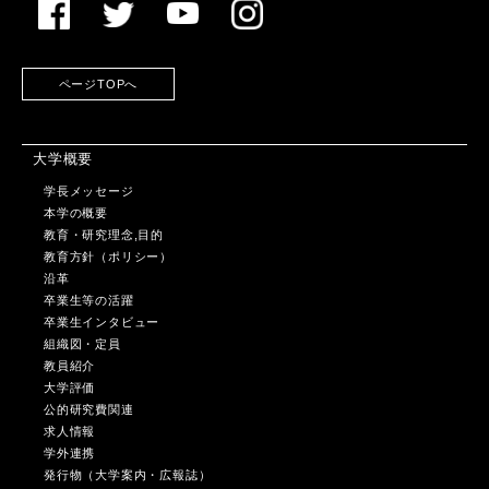
ページTOPへ
大学概要
学長メッセージ
本学の概要
教育・研究理念,目的
教育方針（ポリシー）
沿革
卒業生等の活躍
卒業生インタビュー
組織図・定員
教員紹介
大学評価
公的研究費関連
求人情報
学外連携
発行物（大学案内・広報誌）