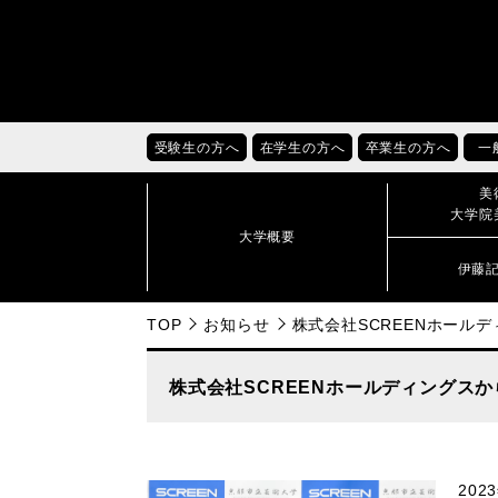
受験生の方へ
在学生の方へ
卒業生の方へ
一
美
大学院
大学概要
伊藤
TOP
お知らせ
株式会社SCREENホール
株式会社SCREENホールディングス
20