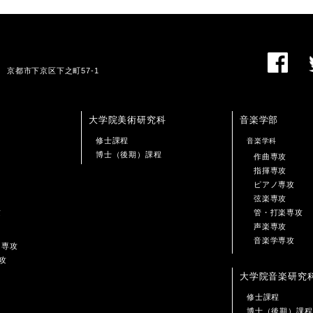
01 京都市下京区下之町57-1
大学院美術研究科
音楽学部
修士課程
音楽学科
博士（後期）課程
作曲専攻
指揮専攻
ピアノ専攻
弦楽専攻
攻
管・打楽専攻
声楽専攻
音楽学専攻
ン専攻
攻
大学院音楽研究
修士課程
博士（後期）課程