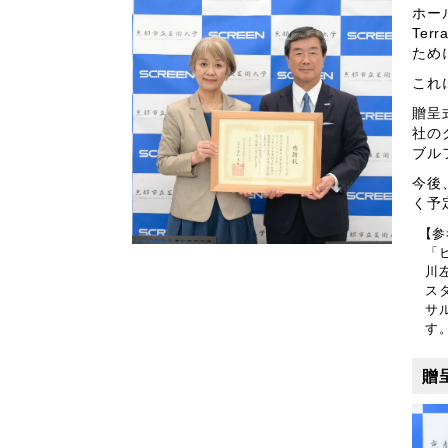
ホー
Te
ため
これ
贈呈
社の
ブルフ
今後
く予
【参
「
川
ス
サ
す
贈