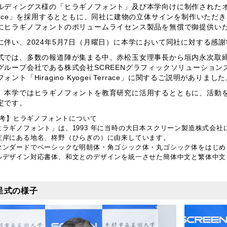
ルディングス様の「ヒラギノフォント」及び本学向けに制作されたオリジナル
rrace」を採用するとともに、同社に建物の立体サインを制作いた
にヒラギノフォントのボリュームライセンス製品を無償で御提供い
に伴い、2024年5月7日（月曜日）に本学において同社に対する感
式では、多数の報道陣が集まる中、赤松玉女理事長から垣内永次取
グループ会社である株式会社SCREENグラフィックソリューショ
ォント「Hiragino Kyogei Terrace」に関するご説明がありまし
、本学ではヒラギノフォントを教育研究に活用するとともに、活動
定です。
考】ヒラギノフォントについて
ヒラギノフォント」は、1993 年に当時の大日本スクリーン製造株式会
左岸にある地名、柊野（ひらぎの）に由来しています。
タンダードでベーシックな明朝体・角ゴシック体・丸ゴシック体をはじめ
ルデザイン対応書体、和文とのデザインを統一させた簡体中文と繁体中文
。
呈式の様子