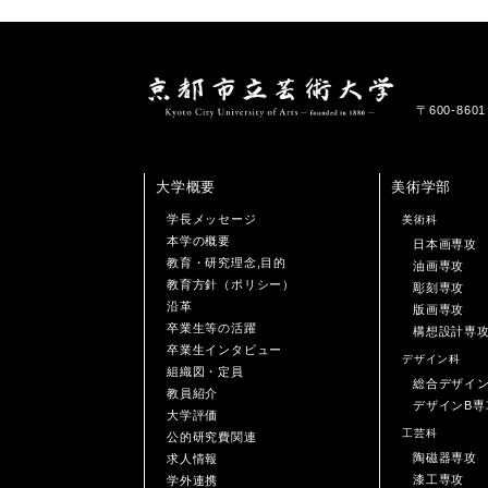
〒600-86
大学概要
美術学部
学長メッセージ
美術科
本学の概要
日本画専攻
教育・研究理念,目的
油画専攻
教育方針（ポリシー）
彫刻専攻
沿革
版画専攻
卒業生等の活躍
構想設計専
卒業生インタビュー
デザイン科
組織図・定員
総合デザイ
教員紹介
デザインB専
大学評価
工芸科
公的研究費関連
陶磁器専攻
求人情報
漆工専攻
学外連携