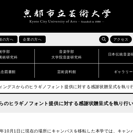
般の方へ
企業の方へ
アクセス
術学部
音楽学部
日本伝統音楽
美術研究科
大学院音楽研究科
記念図書館
芸術資料館
ギャラリー
ディングスからのヒラギノフォント提供に対する感謝状贈呈式を執り
からのヒラギノフォント提供に対する感謝状贈呈式を執り行
23年10月1日に現在の場所にキャンパスを移転した本学では、キャ