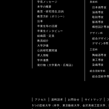
学長メッセージ
美術科
本学の概要
日本画専攻
教育・研究理念,目的
油画専攻
教育方針（ポリシー）
彫刻専攻
沿革
版画専攻
卒業生等の活躍
構想設計専
卒業生インタビュー
デザイン科
組織図・定員
総合デザイ
教員紹介
デザインB専
大学評価
工芸科
公的研究費関連
陶磁器専攻
求人情報
漆工専攻
学外連携
染織専攻
発行物（大学案内・広報誌）
総合芸術学科
総合芸術学
アクセス
資料請求
お問合せ
サイトマップ
5つの芸術大学（本学、東京藝術大学、金沢美術工芸大学