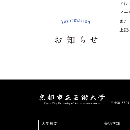
ドレ
メー
また
上記
〒600-86
大学概要
美術学部