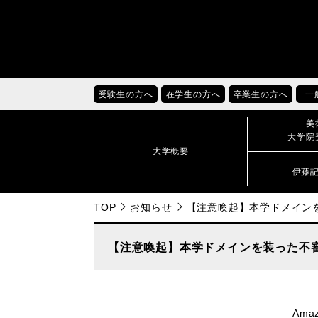
受験生の方へ
在学生の方へ
卒業生の方へ
一
美
大学院
大学概要
伊藤
TOP
お知らせ
【注意喚起】本学ドメイン
【注意喚起】本学ドメインを装った不
Am