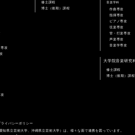
修士課程
音楽学科
博士（後期）課程
作曲専攻
指揮専攻
ピアノ専攻
弦楽専攻
攻
管・打楽専攻
声楽専攻
音楽学専攻
ン専攻
攻
大学院音楽研究
修士課程
博士（後期）課程
専攻
プライバシーポリシー
、愛知県立芸術大学、沖縄県立芸術大学）は、様々な面で連携を図っています。