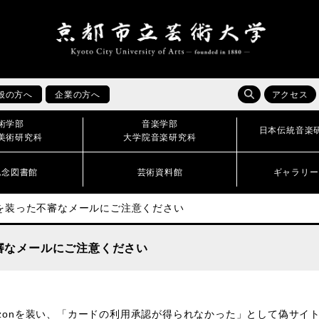
般の方へ
企業の方へ
アクセス
術学部
音楽学部
日本伝統音楽
美術研究科
大学院音楽研究科
記念図書館
芸術資料館
ギャラリー
を装った不審なメールにご注意ください
審なメールにご注意ください
azonを装い、「カードの利用承認が得られなかった」として偽サイ