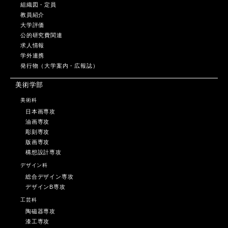
組織図・定員
教員紹介
大学評価
公的研究費関連
求人情報
学外連携
発行物（大学案内・広報誌）
美術学部
美術科
日本画専攻
油画専攻
彫刻専攻
版画専攻
構想設計専攻
デザイン科
総合デザイン専攻
デザインB専攻
工芸科
陶磁器専攻
漆工専攻