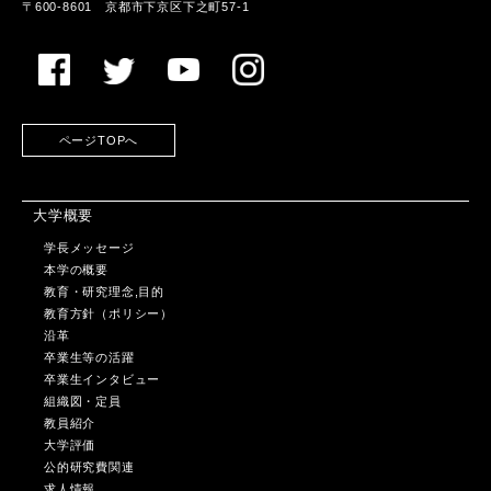
〒600-8601 京都市下京区下之町57-1
ページTOPへ
大学概要
学長メッセージ
本学の概要
教育・研究理念,目的
教育方針（ポリシー）
沿革
卒業生等の活躍
卒業生インタビュー
組織図・定員
教員紹介
大学評価
公的研究費関連
求人情報