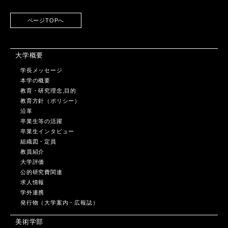
ページTOPへ
大学概要
学長メッセージ
本学の概要
教育・研究理念,目的
教育方針（ポリシー）
沿革
卒業生等の活躍
卒業生インタビュー
組織図・定員
教員紹介
大学評価
公的研究費関連
求人情報
学外連携
発行物（大学案内・広報誌）
美術学部