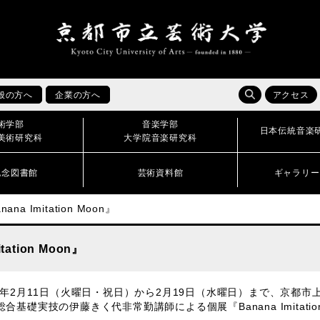
般の方へ
企業の方へ
アクセス
術学部
音楽学部
日本伝統音楽
美術研究科
大学院音楽研究科
記念図書館
芸術資料館
ギャラリー
anana Imitation Moon』
itation Moon』
25年2月11日（火曜日・祝日）から2月19日（水曜日）まで、京都市上京区
総合基礎実技の伊藤きく代非常勤講師による個展『Banana Imitat