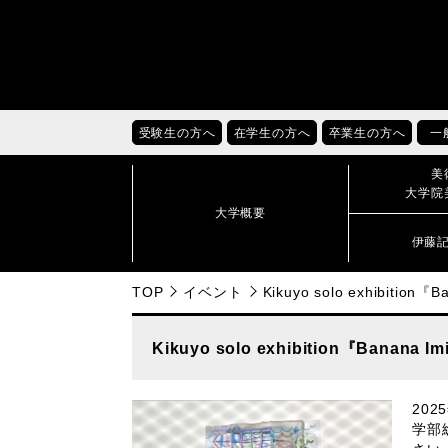
受験生の方へ
在学生の方へ
卒業生の方へ
一
美
大学院
大学概要
伊藤
TOP
イベント
Kikuyo solo exhibition『B
Kikuyo solo exhibition『Banana Im
20
学部