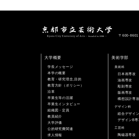
〒600-86
大学概要
美術学部
学長メッセージ
美術科
本学の概要
日本画専攻
教育・研究理念,目的
油画専攻
教育方針（ポリシー）
彫刻専攻
沿革
版画専攻
卒業生等の活躍
構想設計専
卒業生インタビュー
デザイン科
組織図・定員
総合デザイ
教員紹介
デザインB専
大学評価
工芸科
公的研究費関連
陶磁器専攻
求人情報