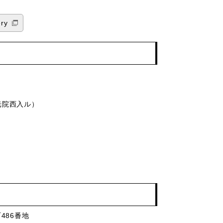
ry
恵光院西入ル）
486番地