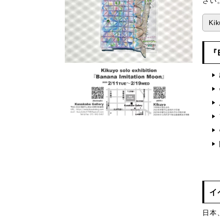
さい
Ki
『B
イ
日本