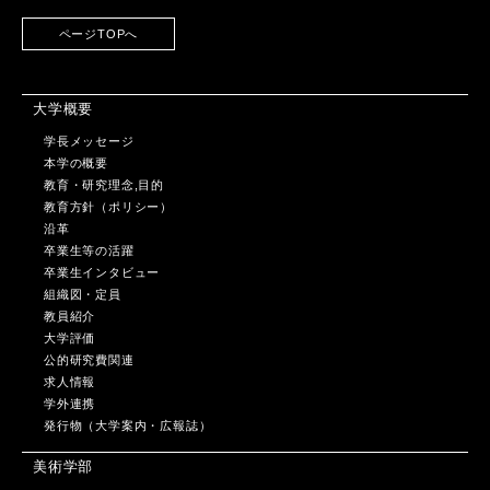
ページTOPへ
大学概要
学長メッセージ
本学の概要
教育・研究理念,目的
教育方針（ポリシー）
沿革
卒業生等の活躍
卒業生インタビュー
組織図・定員
教員紹介
大学評価
公的研究費関連
求人情報
学外連携
発行物（大学案内・広報誌）
美術学部