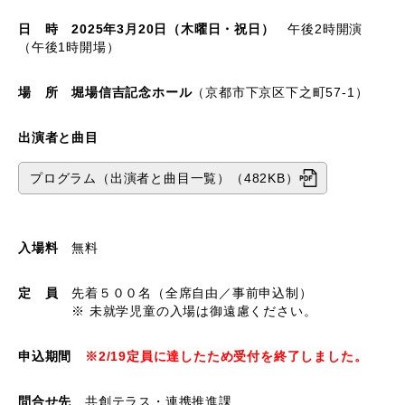
日 時
2025年3月20日（木曜日・祝日）
午後2時開演
（午後1時開場）
場 所
堀場信吉記念ホール
（京都市下京区下之町57-1）
出演者と曲目
プログラム（出演者と曲目一覧）（482KB）
入場料
無料
定 員
先着５００名（全席自由／事前申込制）
※ 未就学児童の入場は御遠慮ください。
申込期間
※2/19定員に達したため受付を終了しました。
問合せ先
共創テラス・連携推進課