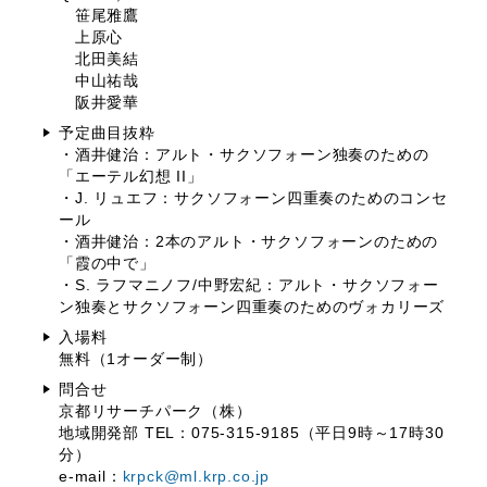
笹尾雅鷹
上原心
北田美結
中山祐哉
阪井愛華
予定曲目抜粋
・酒井健治：アルト・サクソフォーン独奏のための
「エーテル幻想 II」
・J. リュエフ：サクソフォーン四重奏のためのコンセ
ール
・酒井健治：2本のアルト・サクソフォーンのための
「霞の中で」
・S. ラフマニノフ/中野宏紀：アルト・サクソフォー
ン独奏とサクソフォーン四重奏のためのヴォカリーズ
入場料
無料（1オーダー制）
問合せ
京都リサーチパーク（株）
地域開発部 TEL：075-315-9185（平日9時～17時30
分）
e-mail：
krpck@ml.krp.co.jp