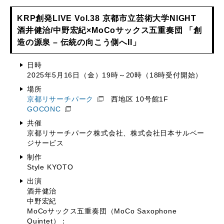
KRP創発LIVE Vol.38 京都市立芸術大学NIGHT
酒井健治/中野宏紀×MoCoサックス五重奏団 「創
造の源泉 – 伝統の向こう側へII」
日時
2025年5月16日（金）19時～20時（18時受付開始）
場所
京都リサーチパーク
西地区 10号館1F
GOCONC
共催
京都リサーチパーク株式会社、株式会社日本サルベー
ジサービス
制作
Style KYOTO
出演
酒井健治
中野宏紀
MoCoサックス五重奏団（MoCo Saxophone
Quintet）：