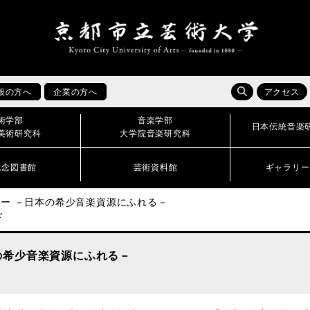
般の方へ
企業の方へ
アクセス
術学部
音楽学部
日本伝統音楽
美術研究科
大学院音楽研究科
記念図書館
芸術資料館
ギャラリー
ナー －日本の希少音楽資源にふれる－
ド
の希少音楽資源にふれる－