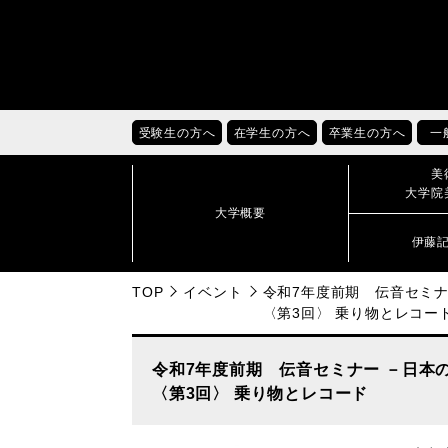
受験生の方へ
在学生の方へ
卒業生の方へ
一
美
大学院
大学概要
伊藤
TOP
イベント
令和7年度前期 伝音セミ
〈第3回〉 乗り物とレコー
令和7年度前期 伝音セミナー －日本
〈第3回〉 乗り物とレコード