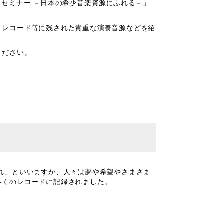
音セミナー －日本の希少音楽資源にふれる－」
Ｐレコード等に残された貴重な演奏音源などを紹
ください。
れ」といいますが、人々は夢や希望やさまざま
多くのレコードに記録されました。