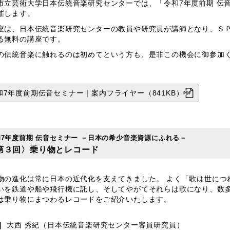
市立芸術大学日本伝統音楽研究センターでは、「令和7年度前期 伝
催します。
座は、日本伝統音楽研究センターの教員や研究員が講師となり、Ｓ
る無料の講座です。
の伝統音楽に触れるのは初めてという方も、是非この機会に御参加
和7年度前期伝音セミナー｜案内フライヤー（841KB）
和7年度前期 伝音セミナー －日本の希少音楽資源にふれる－
第３回〉乗り物とレコード
物の進化は常に日本の近代化を支えてきました。 よく「歌は世につ
いを鉄道や船や飛行機に託し、そしてやがてそれらは歌になり、数
は乗り物にまつわるレコードをご紹介いたします。
｜
大西 秀紀（日本伝統音楽研究センター客員研究員）