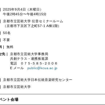
｜
2025年9月4日（木曜日）
2時45分〜午後4時15分
｜
京都市立芸術大学 伝音セミナールーム
都市下京区下之町57-1 A棟1階）
｜
50名
｜
不要
料｜
無料
せ先｜
京都市立芸術大学事務局
創テラス・連携推進課
話 ０７５-５８５-２００６
 メール
public@kcua.ac.jp
｜
京都市立芸術大学日本伝統音楽研究センター
｜
京都市立芸術大学
ベント会場