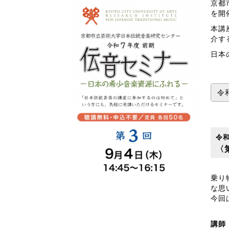
京都
を開
本講
介す
日本
令
令
〈
乗り
な思
今回
講師