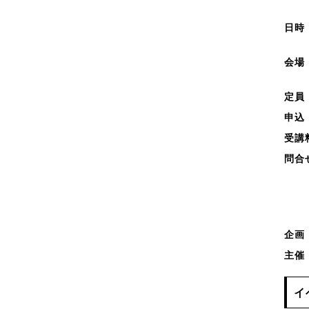
日時
午後
会場
（京
定員
申込
受講
問合
共
電
E
企画
主催
イ