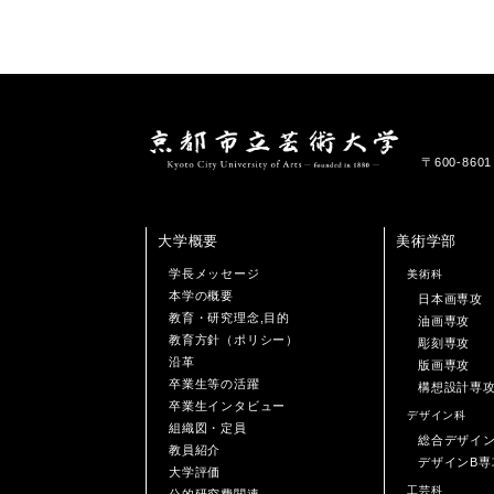
〒600-86
大学概要
美術学部
学長メッセージ
美術科
本学の概要
日本画専攻
教育・研究理念,目的
油画専攻
教育方針（ポリシー）
彫刻専攻
沿革
版画専攻
卒業生等の活躍
構想設計専
卒業生インタビュー
デザイン科
組織図・定員
総合デザイ
教員紹介
デザインB専
大学評価
工芸科
公的研究費関連