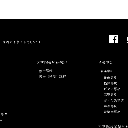
01 京都市下京区下之町57-1
大学院美術研究科
音楽学部
修士課程
音楽学科
博士（後期）課程
作曲専攻
指揮専攻
ピアノ専攻
弦楽専攻
攻
管・打楽専攻
声楽専攻
音楽学専攻
ン専攻
攻
大学院音楽研究