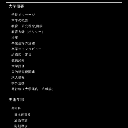
大学概要
学長メッセージ
本学の概要
教育・研究理念,目的
教育方針（ポリシー）
沿革
卒業生等の活躍
卒業生インタビュー
組織図・定員
教員紹介
大学評価
公的研究費関連
求人情報
学外連携
発行物（大学案内・広報誌）
美術学部
美術科
日本画専攻
油画専攻
彫刻専攻