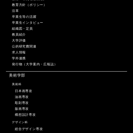
教育方針（ポリシー）
沿革
卒業生等の活躍
卒業生インタビュー
組織図・定員
教員紹介
大学評価
公的研究費関連
求人情報
学外連携
発行物（大学案内・広報誌）
美術学部
美術科
日本画専攻
油画専攻
彫刻専攻
版画専攻
構想設計専攻
デザイン科
総合デザイン専攻