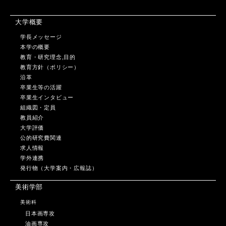
大学概要
学長メッセージ
本学の概要
教育・研究理念,目的
教育方針（ポリシー）
沿革
卒業生等の活躍
卒業生インタビュー
組織図・定員
教員紹介
大学評価
公的研究費関連
求人情報
学外連携
発行物（大学案内・広報誌）
美術学部
美術科
日本画専攻
油画専攻