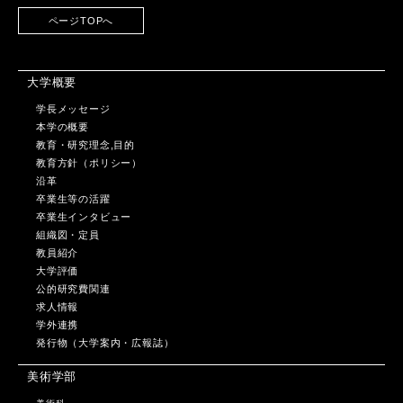
ページTOPへ
大学概要
学長メッセージ
本学の概要
教育・研究理念,目的
教育方針（ポリシー）
沿革
卒業生等の活躍
卒業生インタビュー
組織図・定員
教員紹介
大学評価
公的研究費関連
求人情報
学外連携
発行物（大学案内・広報誌）
美術学部