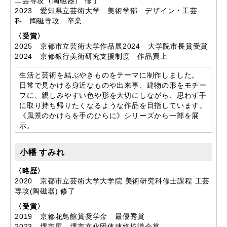
工芸専攻（陶磁器） 修了
2023 愛知県立芸術大学 美術学部 デザイン・工芸
科 陶磁専攻 卒業
〈受賞〉
2025 京都市立芸術大学作品展2024 大学院市長賞受賞
2024 京都銀行美術研究支援制度 作品買上
生活と芸術を結ぶやきものをテーマに制作しました。
日常で見かける身近なものや出来事、建物の形をモチー
フに、親しみやすい色や形を大切にしながら、思わず手
に取り持ち帰りたくなるような作品を目指しています。
《風景のかけらを手のひらに》シリーズから一部を展
示。
小幡 すみれ
〈略歴〉
2020 京都市立芸術大学大学院 美術研究科修士課程 工芸
専攻(陶磁器) 修了
〈受賞〉
2019 京都花鳥館賞奨学金 最優秀賞
2023 堺市展 堺市文化団体連絡協議会賞