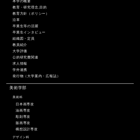
本学の概要
教育・研究理念,目的
教育方針（ポリシー）
沿革
卒業生等の活躍
卒業生インタビュー
組織図・定員
教員紹介
大学評価
公的研究費関連
求人情報
学外連携
発行物（大学案内・広報誌）
美術学部
美術科
日本画専攻
油画専攻
彫刻専攻
版画専攻
構想設計専攻
デザイン科