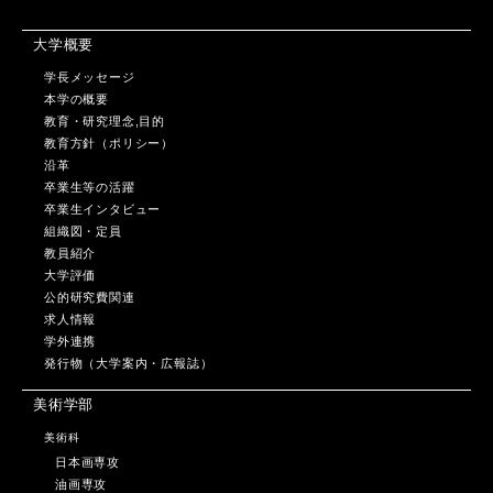
大学概要
学長メッセージ
本学の概要
教育・研究理念,目的
教育方針（ポリシー）
沿革
卒業生等の活躍
卒業生インタビュー
組織図・定員
教員紹介
大学評価
公的研究費関連
求人情報
学外連携
発行物（大学案内・広報誌）
美術学部
美術科
日本画専攻
油画専攻