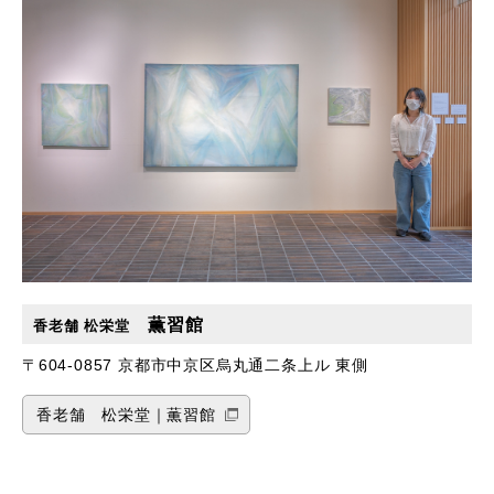
薫習館
香老舗 松栄堂
〒604-0857 京都市中京区烏丸通二条上ル 東側
香老舗 松栄堂｜薫習館