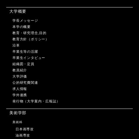
大学概要
学長メッセージ
本学の概要
教育・研究理念,目的
教育方針（ポリシー）
沿革
卒業生等の活躍
卒業生インタビュー
組織図・定員
教員紹介
大学評価
公的研究費関連
求人情報
学外連携
発行物（大学案内・広報誌）
美術学部
美術科
日本画専攻
油画専攻