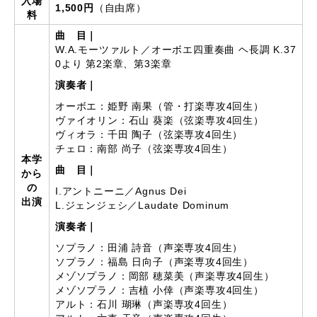
入場
1,500円
（自由席）
料
曲 目｜
W.A.モーツァルト／オーボエ四重奏曲 ヘ長調 K.37
0より 第2楽章、第3楽章
演奏者｜
オーボエ：姫野 南果（管・打楽専攻4回生）
ヴァイオリン：石山 葵楽（弦楽専攻4回生）
ヴィオラ：千田 陶子（弦楽専攻4回生）
チェロ：南部 尚子（弦楽専攻4回生）
本学
曲 目｜
から
の
I.アントニーニ／Agnus Dei
出演
L.ジェンジェシ／Laudate Dominum
演奏者｜
ソプラノ：田浦 詩音（声楽専攻4回生）
ソプラノ：福島 日向子（声楽専攻4回生）
メゾソプラノ：岡部 穂菜美（声楽専攻4回生）
メゾソプラノ：吉植 小倖（声楽専攻4回生）
アルト：石川 瑚琳（声楽専攻4回生）