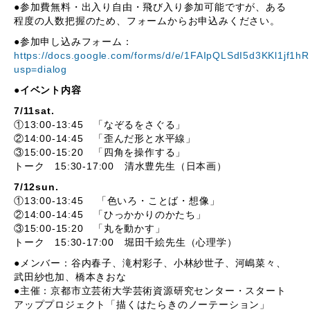
●参加費無料・出入り自由・飛び入り参加可能ですが、ある
程度の人数把握のため、フォームからお申込みください。
●参加申し込みフォーム：
https://docs.google.com/forms/d/e/1FAIpQLSdI5d3KKl
usp=dialog
●イベント内容
7/11sat.
①13:00-13:45 「なぞるをさぐる」
②14:00-14:45 「歪んだ形と水平線」
③15:00-15:20 「四角を操作する」
トーク 15:30-17:00 清水豊先生（日本画）
7/12sun.
①13:00-13:45 「色いろ・ことば・想像」
②14:00-14:45 「ひっかかりのかたち」
③15:00-15:20 「丸を動かす」
トーク 15:30-17:00 堀田千絵先生（心理学）
●メンバー：谷内春子、滝村彩子、小林紗世子、河嶋菜々、
武田紗也加、橋本きおな
●主催：京都市立芸術大学芸術資源研究センター・スタート
アッププロジェクト「描くはたらきのノーテーション」