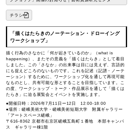
チラシ
「描くはたらきのノーテーション・ドローイング
ワークショップ」
描く行為のさなかに「何が起きているのか」（what is
happening）、またその意義を「描くはたらき」として着目
しました。この「さなか」の出来事は目には見えず、言語的
にも捉えどころのないものです。これを記述（記譜・ノーテ
ーション）するために、ワークショップ化を通して再現可能
なものとし、共有可能な形とすることを目指しています。こ
の度、ワークショップ・トーク・作品展示を通して「描くは
たらき」に迫る展覧会とイベントを実施します。
●開催日時：2026年7月11日ー12日 12:00-18:00
●場所：嵯峨美術大学・嵯峨美術短期大学 附属ギャラリー
「アートスペース嵯峨」
〒616-8362 京都市右京区嵯峨五島町１番地 本部キャンパ
ス ギャラリー棟1階