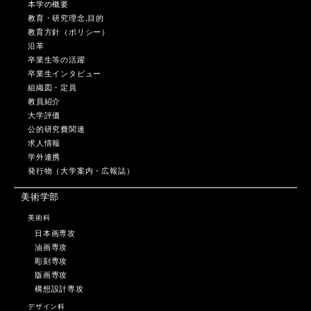
本学の概要
教育・研究理念,目的
教育方針（ポリシー）
沿革
卒業生等の活躍
卒業生インタビュー
組織図・定員
教員紹介
大学評価
公的研究費関連
求人情報
学外連携
発行物（大学案内・広報誌）
美術学部
美術科
日本画専攻
油画専攻
彫刻専攻
版画専攻
構想設計専攻
デザイン科